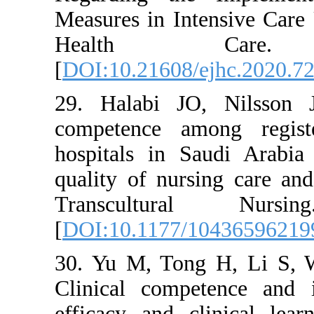
Measures in Inte
Health Ca
[
DOI:10.21608/e
29. Halabi JO,
competence amo
hospitals in Sa
quality of nursi
Transcultura
[
DOI:10.1177/1
30. Yu M, Tong
Clinical compet
efficacy and cl