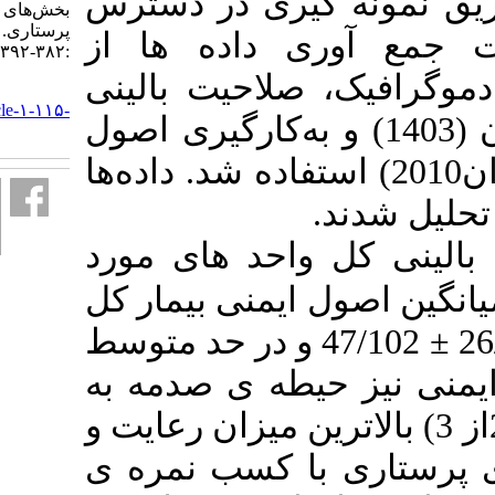
 گیری در دسترس
بخش‌های مراقبت ویژه. دانش
پرستاری. ۱۴۰۲; ۱ (۴)
ی داده ها از
:۳۸۲-۳۹۲
 صلاحیت بالینی
URL:
http://knjournal.ir/article-۱-۱۱۵-
عبادی و همکاران (1403) و به‌کارگیری اصول
fa.html
ر(شالی و همکاران2010) استفاده شد. داده‌ها
 واحد های مورد
92/173 منی بیمار کل
47/102 و در حد متوسط
 حیطه ی صدمه به
ه ی (26/0از 3) بالاترین میزان رعایت و
 با کسب نمره ی