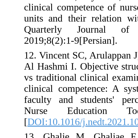
clinical compete
units and their 
Quarterly Jo
2019;8(2):1-9[Per
12. Vincent SC, 
Al Hashmi I. Obj
vs traditional cl
clinical compete
faculty and stu
Nurse Educat
[
DOI:10.1016/j.n
13. Ghalje M, 