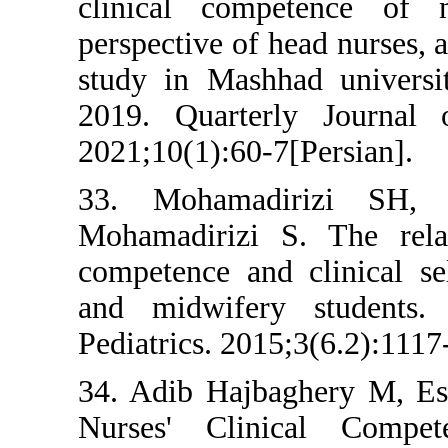
clinical compe
perspective of he
study in Mashha
2019. Quarterl
2021;10(1):60-7[
33. Mohamadi
Mohamadirizi S.
competence and c
and midwifery s
Pediatrics. 2015;
34. Adib Hajbag
Nurses' Clini