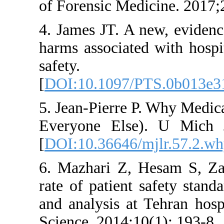
of Forensic Medi
4. James JT. A n
harms associated 
safety.
[
DOI:10.1097/P
5. Jean-Pierre P.
Everyone Else)
[
DOI:10.36646/m
6. Mazhari Z, H
rate of patient s
and analysis at 
Science. 2014;10