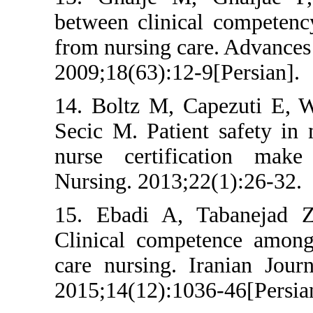
between clinical
from nursing car
2009;18(63):12-9
14. Boltz M, Ca
Secic M. Patient
nurse certific
Nursing. 2013;22
15. Ebadi A, T
Clinical compet
care nursing. Ir
2015;14(12):1036