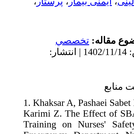
،
پرستار
،
بیمار
تخصصي
دریافت: 1404/5/26 | پذیرش: 1402/11/14 | انتشار:
1. Khaksar A, Pa
Karimi Z. The E
Training on Nur