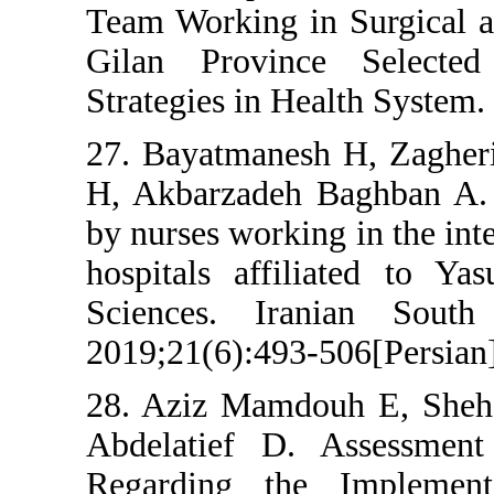
Team Working in 
Gilan Province
Strategies in Hea
27. Bayatmanesh
H, Akbarzadeh Ba
by nurses working
hospitals affili
Sciences. Iran
2019;21(6):493-5
28. Aziz Mamdo
Abdelatief D. 
Regarding the 