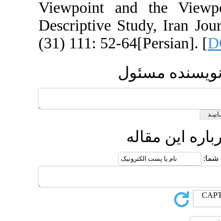
Viewpoint and 
Descriptive Stud
(31) 111: 52-64[P
سئول
اله