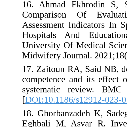
16. Ahmad Fkh
Comparison Of
Assessment Indic
Hospitals And
University Of Me
Midwifery Journa
17. Zaitoun RA, 
competence and i
systematic rev
[
DOI:10.1186/s1
18. Ghorbanzade
Eghbali M, Asva