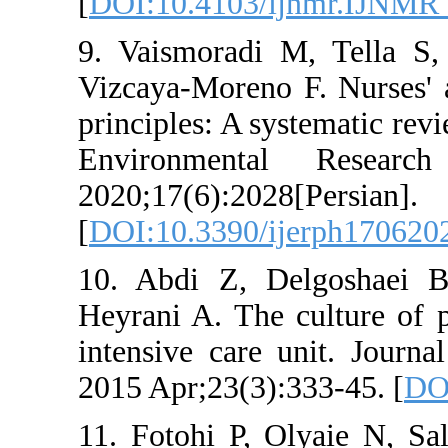
[
DOI:10.4103/i
9. Vaismoradi M
Vizcaya-Moreno F
principles: A sys
Environmenta
2020;17(6):2028[
[
DOI:10.3390/ij
10. Abdi Z, De
Heyrani A. The c
intensive care u
2015 Apr;23(3):3
11. Fotohi P, Ol