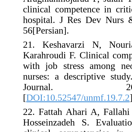
clinical compete
hospital. J Res
56[Persian].
21. Keshavarz
Karahroudi F. Cl
with job stress
nurses: a descr
Journal. 20
[
DOI:10.52547/u
22. Fattah Ahar
Hosseinzadeh S.