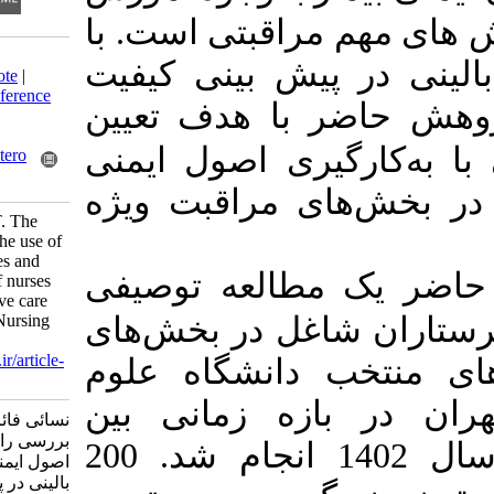
م مراقبتی است
با
Download citation:
پیش بینی کیفیت
BibTeX
|
RIS
|
EndNote
|
Medlars
|
ProCite
|
Reference
 با هدف تعیین
Manager
|
RefWorks
Send citation to:
گیری اصول ایمنی
Mendeley
Zotero
RefWorks
ای مراقبت ویژه
Nesaei F, Nasrabadi T. The
relationship between the use of
patient safety principles and
مطالعه توصیفی
clinical competence of nurses
working in the intensive care
units. Knowledge of Nursing
اغل در بخش‌های
2024; 1 (4) :382-392
URL:
http://knjournal.ir/article-
 دانشگاه علوم
1-115-fa.html
زه زمانی بین
نسائی فائزه، نصرآبادی طاهره.
بررسی رابطه بین به‌کارگیری
ماه سال 1402 انجام شد. 200
اصول ایمنی بیمار ب صلاحیت
بالینی در پرستاران شاغل در