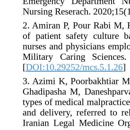
Emergency Depa
Nursing Reserach
2. Amiran P, Pou
of patient safet
nurses and physi
Military Caring 
[
DOI:10.29252/m
3. Azimi K, Poor
Ghadipasha M, D
types of medical 
and delivery, re
Iranian Legal Me