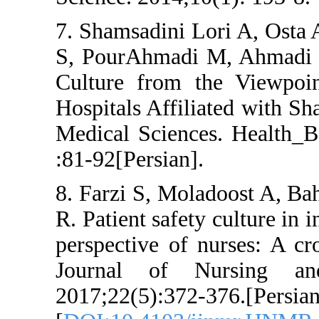
7. Shamsadini Lo
S, PourAhmadi M
Culture from th
Hospitals Affilia
Medical Sciences
:81-92[Persian].
8. Farzi S, Mola
R. Patient safety 
perspective of nu
Journal of Nu
2017;22(5):372-3