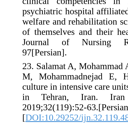
clinical compe
psychiatric hospit
welfare and rehab
of themselves an
Journal of Nu
97[Persian].
23. Salamat A, 
M, Mohammadnej
culture in intensi
in Tehran, I
2019;32(119):52-
[
DOI:10.29252/ij