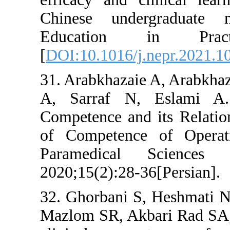
Chinese underg
Education i
[
DOI:10.1016/j.n
31. Arabkhazaie 
A, Sarraf N, E
Competence and i
of Competence 
Paramedical 
2020;15(2):28-36
32. Ghorbani S, 
Mazlom SR, Akba