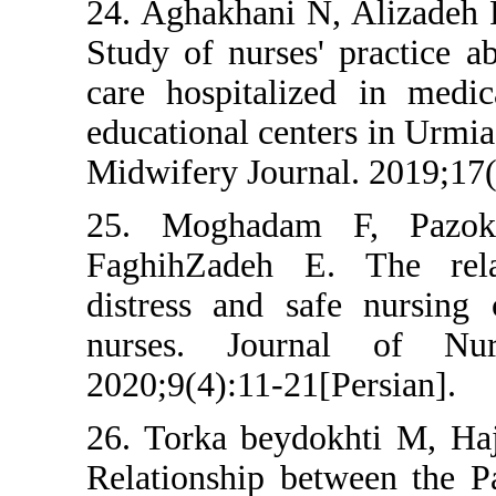
24. Aghakhani N,
Study of nurses' 
care hospitaliz
educational cente
Midwifery Journa
25. Moghadam
FaghihZadeh E.
distress and sa
nurses. Journ
2020;9(4):11-21[
26. Torka beydok
Relationship bet