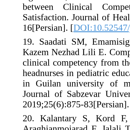
between Clini
Satisfaction. Jou
16[Persian]. [
DOI
19. Saadati SM
Kazem Nezhad Lil
clinical compete
headnurses in ped
in Guilan unive
Journal of Sabze
2019;25(6):875-8
20. Kalantary 
Araghianmojarad 