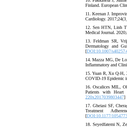
10. Pakkasela J, Salme
Finland. European Clin
11. Keenan J. Improvi
Cardiology. 2017;24(3_
12. Sen HTN, Linh TT
Medical Journal. 2020;
13. Feldman SR, Vrij
Dermatology and Gui
[
DOI:10.1007/s40257-
14. Mazza MG, De Loren
Inflammatory and Clini
15. Yuan R, Xu Q-H, X
COVID-19 Epidemic in 
16. Oscalices MIL, 
Patients with Heart
220x2017039803447
]
17. Gheiasi SF, Chera
Treatment Adhere
[
DOI:10.1177/105477
18. Seyedfatemi N, Z