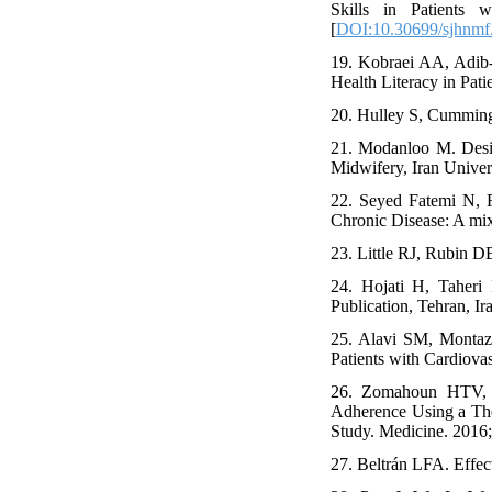
Skills in Patients 
[
DOI:10.30699/sjhnmf
19. Kobraei AA, Adib-
Health Literacy in Pat
20. Hulley S, Cumming
21. Modanloo M. Desig
Midwifery, Iran Univers
22. Seyed Fatemi N, R
Chronic Disease: A mi
23. Little RJ, Rubin DB
24. Hojati H, Taheri
Publication, Tehran, Ir
25. Alavi SM, Montaze
Patients with Cardiovas
26. Zomahoun HTV, Mo
Adherence Using a The
Study. Medicine. 2016;
27. Beltrán LFA. Effec