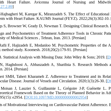
with Heart Failure. Avicenna Journal of Nursing and Midwifer
.27.2.89
]
Hajbagheri M, Karegar K, Miranzadeh S. The Effect of Educational
ients with Heart Failure. KAUMS Journal (FEYZ). 2022;26(3):302-10. 
s S, Browner W, Grady D, Newman T. Designing Clinical Research. 
n and Psychometrics of Treatment Adherence Tools in Chronic Pati
ity of Medical Sciences , Tehran, Iran. 2013. [Persian]
afii F, Hajizadeh E, Modanloo M. Psychometric Properties of the Ad
x method study. Koomesh. 2018;20(2):179-91. [Persian]
. Statistical Analysis with Missing Data: John Wiley & Sons; 2019. [
D
 N, Haghdoost A, Abbaszadeh A, Sharifnia S. Research Methods an
an. 2014. [Persian]
ri SMH, Taheri Kharameh Z. Adherence to Treatment and its Relati
cular Disease. Journal of Vessels and Circulation. 2020;1(3):26-30. [
DO
isan J, Lauzier S, Guillaumie L, Grégoire J-P, Guénette L. Pre
oretical Framework Based on the Theory of Planned Behavior in Adul
95(15): e2954. [
DOI:10.1097/MD.0000000000002954
]
ts of Motivational Interviewing on Cardiovascular Patient Adherence. 