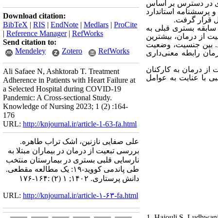
ش نمونه‌گیری در دسترس بر اساس
و پرسشنامه استاندارد
Download citation:
لیل قرار گرفت
BibTeX
|
RIS
|
EndNote
|
Medlars
|
ProCite
64 ر داشتند، 57 درصد مرد بودند و 4/72 درصد از آنان سابقه بستری قبلی به
|
Reference Manager
|
RefWorks
24/3 (عیت از درمان، بیشترین
Send citation to:
(02/4)  بین جنسیت، وضعیت
Mendeley
Zotero
RefWorks
تلاء به کووید-19 و میانگین تبعیت از درمان رابطه معنی‌داری
ت از درمان به کارکنان
Ali Safaee N, Ashktorab T. Treatment
ی با عنایت به عوامل
Adherence in Patients with Heart Failure at
a Selected Hospital during COVID-19
Pandemic: A Cross-sectional Study.
Knowledge of Nursing 2023; 1 (2) :164-
176
URL:
http://knjournal.ir/article-1-63-fa.html
علی صفایی نازنین، اشک تراب طاهره.
بررسی تبعیت از درمان در بیماران مبتلا به
نارسایی قلبی بستری در بیمارستان منتخب
طی پاندمی کووید-۱۹: یک مطالعه مقطعی.
دانش پرستاری. ۱۴۰۲; ۱ (۲) :۱۶۴-۱۷۶
URL:
http://knjournal.ir/article-۱-۶۳-fa.html
1. Hajouli S, Ludhwani 