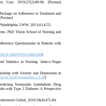
y Care. 2019;27(2):89-96. [Persian]
 Package on Adherence to Treatment and
[Persian]
Philadelphia: LWW. 2013;4:14-55.
ents. PhD Thesis School of Nursing and
herence Questionnaire in Patients with
OI:10.1002/9781119482260
]
d Statistics in Nursing. Jame-e-Negar
onship with Anxiety and Depression in
I:10.52547/jvesselcirc.1.3.26
]
dicting Noninsulin Antidiabetic Drug
ts with Type 2 Diabetes: A Prospective
Enfermería Global. 2019;18(4):472-84.