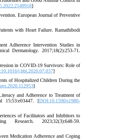
t Guidelines and Good Asthma Control in
5.2022.2149918
]
vention. European Journal of Preventive
ients with Heart Failure. Ramathibodi
nt Adherence Intervention Studies in
cal Dermatology. 2017;18(2):253-71.
epression in COVID-19 Survivors: Role of
10.1016/j.bbi.2020.07.037
]
nts of Hospitalized Children During the
hres.2020.112953
]
teracy and Adherence to Treatment of
l 15;53:e03447. [
DOI:10.1590/s1980-
ences of Facilitators and Inhibitors to
g Research. 2023;32(3):648-59.
tween Medication Adherence and Coping