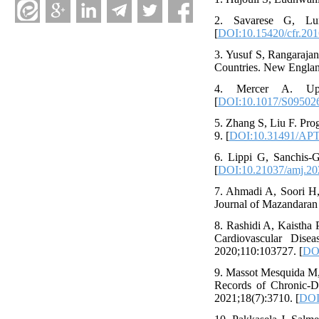
2. Savarese G, Lun
[
DOI:10.15420/cfr.201
3. Yusuf S, Rangarajan
Countries. New Englan
4. Mercer A. Upda
[
DOI:10.1017/S09502
5. Zhang S, Liu F. Pro
9. [
DOI:10.31491/APT
6. Lippi G, Sanchis-
[
DOI:10.21037/amj.20
7. Ahmadi A, Soori H,
Journal of Mazandaran 
8. Rashidi A, Kaistha 
Cardiovascular Disea
2020;110:103727. [
DOI
9. Massot Mesquida M, 
Records of Chronic-Di
2021;18(7):3710. [
DOI