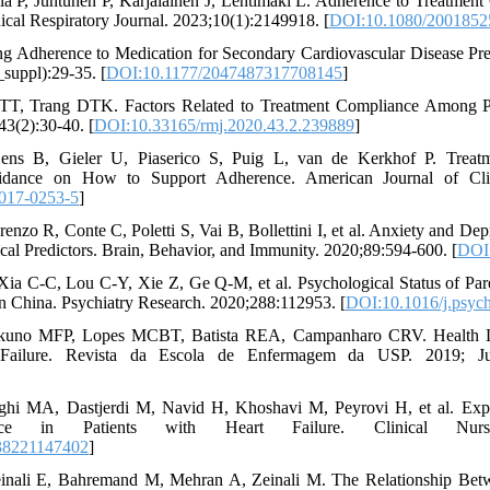
la P, Juntunen P, Karjalainen J, Lehtimäki L. Adherence to Treatmen
ical Respiratory Journal. 2023;10(1):2149918. [
DOI:10.1080/2001852
ng Adherence to Medication for Secondary Cardiovascular Disease Pre
suppl):29-35. [
DOI:10.1177/2047487317708145
]
T, Trang DTK. Factors Related to Treatment Compliance Among Pat
43(2):30-40. [
DOI:10.33165/rmj.2020.43.2.239889
]
ens B, Gieler U, Piaserico S, Puig L, van de Kerkhof P. Treatme
dance on How to Support Adherence. American Journal of Clini
017-0253-5
]
zo R, Conte C, Poletti S, Vai B, Bollettini I, et al. Anxiety and D
cal Predictors. Brain, Behavior, and Immunity. 2020;89:594-600. [
DOI:
ia C-C, Lou C-Y, Xie Z, Ge Q-M, et al. Psychological Status of Pare
China. Psychiatry Research. 2020;288:112953. [
DOI:10.1016/j.psyc
Okuno MFP, Lopes MCBT, Batista REA, Campanharo CRV. Health Li
 Failure. Revista da Escola de Enfermagem da USP. 2019; Ju
ghi MA, Dastjerdi M, Navid H, Khoshavi M, Peyrovi H, et al. Experi
nce in Patients with Heart Failure. Clinical Nursin
38221147402
]
einali E, Bahremand M, Mehran A, Zeinali M. The Relationship Be