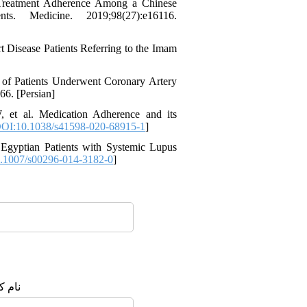
 Treatment Adherence Among a Chinese
s. Medicine. 2019;98(27):e16116.
t Disease Patients Referring to the Imam
f Patients Underwent Coronary Artery
66. [Persian]
 et al. Medication Adherence and its
OI:10.1038/s41598-020-68915-1
]
gyptian Patients with Systemic Lupus
.1007/s00296-014-3182-0
]
نام :