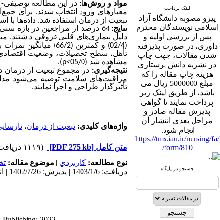
مواد و روش
ها:
لینک پرداخت
معیارهای ورود انتخاب شدند. برای جمع‌
پیرو مصوبه دانشگاه آزاد
تبعیت از درمان استفاده شد. داده‌ها با .
اسلامی نویسندگان محترم
نتایج:
پس از بررسی اولیه و
دلیل بیماری‌های قلبی‌عروقی داشتند. میان
داوری، در صورت پذیرفته
و کمترین (66/2) میان
شدن مقالات، جهت چاپ
).
p
مشاهده شد (05/0>
در نشریه دانش پرستاری
نتیجه‌گیری:
در مجموع تبعیت از درمان 
هزینه چاپ مقاله را که
مراقبت‌های سلامت توصیه می‌شود مداخل
مبلغ 5000000 ریال می
تأثیرگذار طراحی و اجرا نمایند.
باشد، از طریق لینک زیر
پرداخت نمایند تا گواهی
پذیرش مقاله صادر و
مراحل بعدی انتشار آن
نارسایی
،
تبعیت از درمان
واژه‌های کلیدی:
انجام شود.
https://tms.iau.ir/nursing/fa/
(۱۱۱۹ دریافت)
[PDF 275 kb]
متن کامل
form/810/
تخ
موضوع مقاله:
|
كاربردي
نوع مطالعه:
جستجو در پایگاه
دریافت: 1403/1/6 | پذیرش: 1402/7/26 | انتشار: 1402/7/26
s Publishing; 2022.