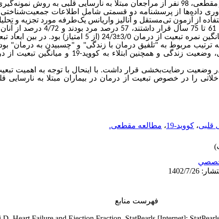
در این مطالعه توصیفی- مقطعی، 98 نفر از مراجعان مبتلا به نارسایی قلبی به رو
آوری داده‌ها از پرسشنامه دو قسمتی شامل اطلاعات جمعیت‌شناختی 
استفاده از آزمون تی‌مستقل و آنالیز واریانس یک‌طرفه مورد تجزیه و تح
درصد از مراجعین در بازه سنی 61 تا 75 سال قرا
از 5 امتیاز) بود. در بین ابعاد تب
±
گین نمره تبعیت از درمان 3/0
گین نمرات به ترتیب مربوط به "تلفیق درمان با زندگی" و "چسبیدن به درمان" بود.
تأهل، سطح تحصیلات، وضعیت اقتصادی، وضعیت زندگی و همچنین اب
در وضعیت رضایت
بخشی قرار داشت. با اینحال با توجه به اهمیت تبعی
اتی را در خصوص تبعیت از درمان در بیماران مبتلا به نارسایی قلب
مطالعه مقطعی.
،
کووید-19
،
 قلبی
صصي
فهرست منابع
D. Heart Failure and Ejection Fraction. StatPearls [Internet]: StatPearl