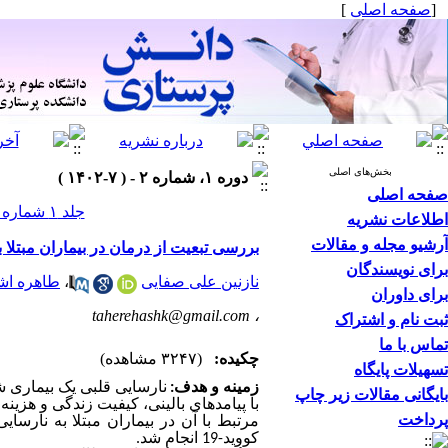
]
صفحه اصلی
[
بخش‌های اصلی
دوره ۱، شماره ۲ - ( ۷-۱۴۰۲ )
صفحه اصلی
جلد ۱ شماره ۲ صفحات ۱۷۶-۱۶۴
اطلاعات نشریه
آرشیو مجله و مقالات
بررسی تبعیت از درمان در بیماران مبتلا به نارس
برای نویسندگان
طاهره اش
،
نازنین علی صفایی
برای داوران
taherehashk@gmail.com
،
ثبت نام و اشتراک
تماس با ما
چکیده:
(۳۲۴۷ مشاهده)
تسهیلات پایگاه
زمینه و هدف:
نارسایی قلبی یک بیماری شا
بایگانی مقالات زیر چاپ
با پیامدهای بالینی، کیفیت زندگی و هزین
پرداخت
مرتبط با آن در بیماران مبتلا به نارسا
کووید-19 انجام شد.