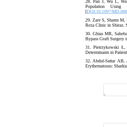
28. Pan J, Wu L, Wa
Population Using t
[
DOI:10.1097/MD.00
29. Zare S, Shams M, F
Reza Clinic in Shiraz. 
30. Ghias MR, Saheba
Bypass Graft Surgery i
31. Pietrzykowski Ł,
Determinants in Patient
32. Abdul-Sattar AB,
Erythematosus: Sharkia