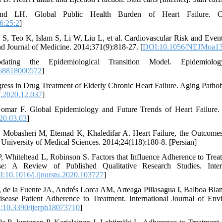
d LH. Global Public Health Burden of Heart Failure. Car
6:25:2
]
 S, Teo K, Islam S, Li W, Liu L, et al. Cardiovascular Risk and Eve
d Journal of Medicine. 2014;371(9):818-27. [
DOI:10.1056/NEJMoa1
ting the Epidemiological Transition Model. Epidemiology
68818000572
]
gress in Drug Treatment of Elderly Chronic Heart Failure. Aging Patho
.2020.12.037
]
Gomar F. Global Epidemiology and Future Trends of Heart Failure.
20.03.03
]
 Mobasheri M, Etemad K, Khaledifar A. Heart Failure, the Outcomes, 
University of Medical Sciences. 2014;24(118):180-8. [Persian]
P, Whitehead L, Robinson S. Factors that Influence Adherence to Tre
se: A Review of Published Qualitative Research Studies. Inter
:10.1016/j.ijnurstu.2020.103727
]
de la Fuente JA, Andrés Lorca AM, Arteaga Pillasagua I, Balboa Blanc
sease Patient Adherence to Treatment. International Journal of Env
:10.3390/ijerph18073710
]