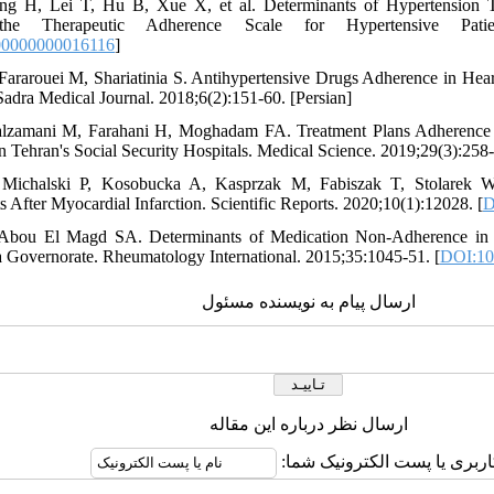
ng H, Lei T, Hu B, Xue X, et al. Determinants of Hypertension
he Therapeutic Adherence Scale for Hypertensive Patient
00000000016116
]
ararouei M, Shariatinia S. Antihypertensive Drugs Adherence in Hear
Sadra Medical Journal. 2018;6(2):151-60. [Persian]
lzamani M, Farahani H, Moghadam FA. Treatment Plans Adherence o
n Tehran's Social Security Hospitals. Medical Science. 2019;29(3):258-
 Michalski P, Kosobucka A, Kasprzak M, Fabiszak T, Stolarek W,
s After Myocardial Infarction. Scientific Reports. 2020;10(1):12028. [
D
 Abou El Magd SA. Determinants of Medication Non-Adherence in E
 Governorate. Rheumatology International. 2015;35:1045-51. [
DOI:10
ارسال پیام به نویسنده مسئول
ارسال نظر درباره این مقاله
کاربری یا پست الکترونیک شما