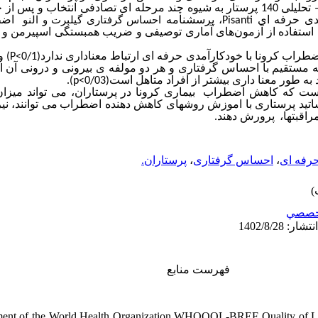
تحلیلی 140 پرستار به شیوه چند مرحله ای تصادفی انتخاب و پس
اضطر
، پرسشنامه
Pisanti
امدی حرفه ای
احساس گرفتاری گیلبرت و النو
ا استفاده از آزمون‌های آماری توصیفی و ضریب همبستگی اسپیرمن و ا
و
(P<0/1)
طراب کرونا با خودکارآمدی حرفه ای ارتباط معناداری ندارد
 مستقیم با احساس گرفتاری و هر دو مولفه ی بیرونی و درونی آن 
).
p<0/03)
به طور معنا داری بیشتر از افراد متاهل است
ن است که کاهش اضطراب
بیماری کرونا در پرستاران، می تواند میز
ساتید پرستاری با اموزش روش­های کاهش دهنده اضطراب
می توانند، ن
راقبت­ها
پرورش دهند.
پرستاران.
،
احساس گرفتاری
،
رفه ای
خصصي
فهرست منابع
ent of the World Health Organization WHOQOL-BREF Quality of Lif