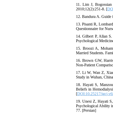
11. Lim J, Bogossian
2010;12(2):251-8. [
DOI
12. Bandura A. Guide f
13. Pisanti R, Lombard
Questionnaire for Nurs
14. Gilbert P, Allan S
Psychological Medicine
15. Broozi A, Mohamm
Married Students. Fami
16. Brown GW, Harris
Non-Patient Comparison
17. Li W, Wan Z, Xian
Study in Wuhan, China
18. Hayati S, Manzou
Beliefs in Hemodialysi
[
DOI:10.25217/igcj.v6
19. Unesi Z, Hayati S,
Psychological Ability i
77. [Persian]