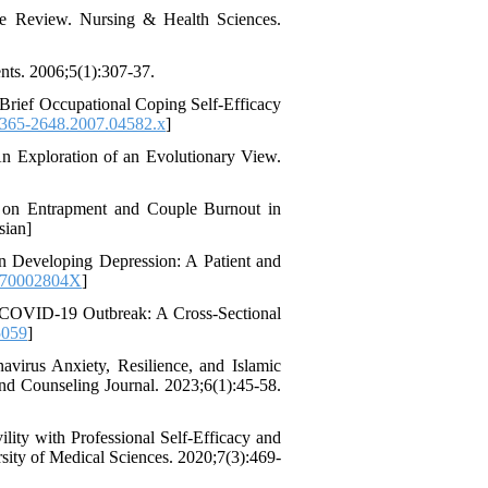
re Review. Nursing & Health Sciences.
ents. 2006;5(1):307-37.
 Brief Occupational Coping Self‐Efficacy
1365-2648.2007.04582.x
]
 An Exploration of an Evolutionary View.
 on Entrapment and Couple Burnout in
sian]
Developing Depression: A Patient and
170002804X
]
e COVID-19 Outbreak: A Cross-Sectional
5059
]
irus Anxiety, Resilience, and Islamic
and Counseling Journal. 2023;6(1):45-58.
lity with Professional Self-Efficacy and
rsity of Medical Sciences. 2020;7(3):469-