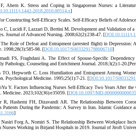
 F, Ahern K. Stress and Coping in Singaporean Nurses: a Literatu
:10.1111/j.1442-2018.2010.00514.x
]
or Constructing Self-Efficacy Scales. Self-Efficacy Beliefs of Adolesc
o C, Lucidi F, Lazzari D, Bertini M. Development and Validation of a
es. Journal of Advanced Nursing. 2008;62(2):238-47. [
DOI:10.1111/j.
. The Role of Defeat and Entrapment (arrested flight) in Depression:
. 1998;28(3):585-98. [
DOI:10.1017/S0033291798006710
]
adi FS, Fraghdani A. The Effect of Spouse-Specific Dependency
ly Pathology, Counseling and Enrichment Journal. 2018;3(2):1-20.[Per
 TO, Hepworth C. Loss Humiliation and Entrapment Among Women 
. Psychological Medicine. 1995;25(1):7-21. [
DOI:10.1017/S003329
Yu Y. Factors Influencing Nurses Self-Efficacy Two Years After th
. Medicine. 2023;102(36):e35059. [
DOI:10.1097/MD.000000000003
r R, Hashemi FH, Dizavandi AR. The Relationship Between Coronav
s Patients During the Pandemic: A Survey in Iran. Islamic Guidance 
i1.3166
]
 Nasiri Forg A, Nomiri S. The Relationship Between Workplace Incivi
n Nurses Working in Birjand Hospitals in 2019. Journal of Jiroft Unive