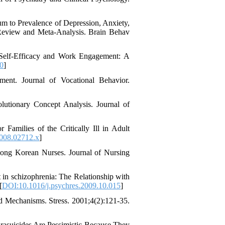
m to Prevalence of Depression, Anxiety,
eview and Meta-Analysis. Brain Behav
, Self-Efficacy and Work Engagement: A
0
]
nt. Journal of Vocational Behavior.
tionary Concept Analysis. Journal of
Families of the Critically Ill in Adult
2008.02712.x
]
ong Korean Nurses. Journal of Nursing
in schizophrenia: The Relationship with
[
DOI:10.1016/j.psychres.2009.10.015
]
nd Mechanisms. Stress. 2001;4(2):121-35.
asuicides Are Pessimistic Because They