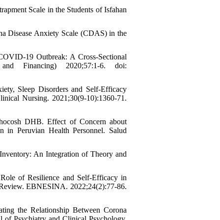
trapment Scale in the Students of Isfahan
ona Disease Anxiety Scale (CDAS) in the
 COVID-19 Outbreak: A Cross-Sectional
nd Financing) 2020;57:1-6. doi:
iety, Sleep Disorders and Self‐Efficacy
nical Nursing. 2021;30(9-10):1360-71.
Shocosh DHB. Effect of Concern about
on in Peruvian Health Personnel. Salud
 Inventory: An Integration of Theory and
ole of Resilience and Self-Efficacy in
e Review. EBNESINA. 2022;24(2):77-86.
ating the Relationship Between Corona
l of Psychiatry and Clinical Psychology.