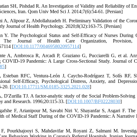
tian SH, Pishdad R. An Investigation of Validity and Reliability of En
Sciences, Iran. Qom Univ Med Sci J. 2014;7(6):54-61. [Persian]
i A, Alipour Z, Abdollahzadeh H. Preliminary Validation of the Cor
rly Journal of Health Psychology. 2020;8(32):163-75. [Persian]
n Y. The Psychological Status and Self-Efficacy of Nurses During
The Journal of Health Care Organization, Provision, a
7114 [
DOI:10.1177/0046958020957114
]
nte A, Ambrosca R, Arcadi P, Graziano G, Pucciarelli G, et al. Anx
COVID‐19 Pandemic: A Large Cross‐Sectional Study. Journal of Cli
685
]
, Esteban RFC, Ventura-León J, Caycho-Rodríguez T, Solís RF, 
nal Self-Efficacy, Psychological Distress, Anxiety, and Depressi
-20. [
DOI:10.17711/SM.0185-3325.2021.028
]
 D'Zurilla TJ. A factor-analytic study of the Social Problem-Solving
y and Research. 1996;20:115-33. [
DOI:10.1007/BF02228030
]
afshe F, Arianipour M, Savabi Niri V, Shayanfar S, Asgari F. The R
lth of Medical Staff During of the COVID-19 Pandemic: A Narrativ
 F, Pourkhajooyi S, Mahdavifar M, Royani Z, Salmani M. Investig
re Behaviors Working in Corona's Referral Hospitals. Iranian Journa