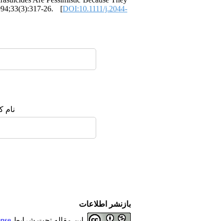
4;33(3):317-26. [
DOI:10.1111/j.2044-
نام :
بازنشر اطلاعات
ense
این مقاله تحت شرایط