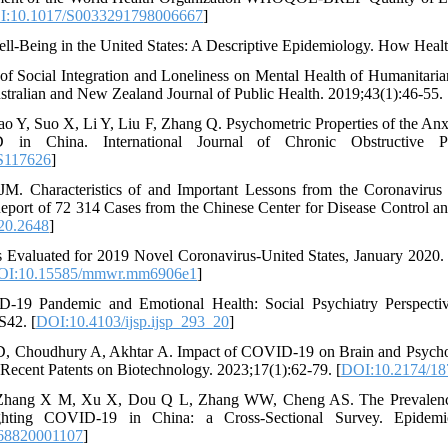
I:10.1017/S0033291798006667
]
ell-Being in the United States: A Descriptive Epidemiology. How Hea
 Social Integration and Loneliness on Mental Health of Humanitarian
stralian and New Zealand Journal of Public Health. 2019;43(1):46-55. 
 Y, Suo X, Li Y, Liu F, Zhang Q. Psychometric Properties of the Anxi
 in China. International Journal of Chronic Obstructive Pu
S117626
]
. Characteristics of and Important Lessons from the Coronavirus
eport of 72 314 Cases from the Chinese Center for Disease Control 
20.2648
]
 Evaluated for 2019 Novel Coronavirus-United States, January 2020.
OI:10.15585/mmwr.mm6906e1
]
19 Pandemic and Emotional Health: Social Psychiatry Perspective.
S42. [
DOI:10.4103/ijsp.ijsp_293_20
]
D, Choudhury A, Akhtar A. Impact of COVID-19 on Brain and Psycholo
 Recent Patents on Biotechnology. 2023;17(1):62-79. [
DOI:10.2174/1
Zhang X M, Xu X, Dou Q L, Zhang WW, Cheng AS. The Prevalence a
hting COVID-19 in China: a Cross-Sectional Survey. Epidemio
68820001107
]