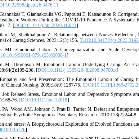
I:10.32598/ijpcp.26.3476.1
]
 Giannakas T, Giannakoulis VG, Papoutsi E, Katsaounou P. Corrigendu
ealthcare Workers During the COVID-19 Pandemic: A Systematic R
01-7. [
DOI:10.1016/j.bbi.2020.11.023
]
ifard M, Sheikhalipour Z. Relationship between Nurses Reflection
nal of Caring Sciences. 2023;12(3):155. [
DOI:10.34172/jcs.2023.3192
MJ. Emotional Labor: A Conceptualization and Scale Developme
10.1016/S0001-8791(03)00038-1
]
n M, Thompson M. Emotional Labour Underlying Caring: An Evolu
8;64(2):195-208. [
DOI:10.1111/j.1365-2648.2008.04780.x
]
Empathy and Self Preservation: The Emotional Labour of Caring for 
 of Clinical Nursing. 2009;18(9):1267-75. [
DOI:10.1111/j.1365-2702.
 Job‐Related Stress, Emotional Labor, and Depressive Symptoms am
):168-76. [
DOI:10.1111/jnu.12018
]
 PA, Wood AM, Johnson J, Pratt D, Tarrier N. Defeat and Entrapment 
Positive Psychotic Symptoms. Psychiatry Research. 2010;178(2):244-8. 
ion and stress: A Biopsychosocial Exploration of Evolved Functions a
90109115726
]
ck AF. Explaining Why Negative Events Will Happen to Oneself: Par