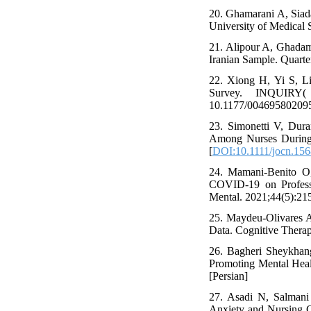
20. Ghamarani A, Siada
University of Medical 
21. Alipour A, Ghadam
Iranian Sample. Quarte
22. Xiong H, Yi S, Li
Survey. INQUIRY( 
10.1177/004695802095
23. Simonetti V, Dura
Among Nurses During 
[
DOI:10.1111/jocn.15
24. Mamani-Benito O
COVID-19 on Professio
Mental. 2021;44(5):215
25. Maydeu-Olivares A,
Data. Cognitive Therap
26. Bagheri Sheykhang
Promoting Mental Hea
[Persian]
27. Asadi N, Salmani
Anxiety and Nursing Ca