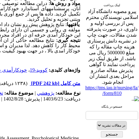
–
دراین مطالعه توصیفی
مواد و روش ها:
لینک پرداخت
آنان، پرسشنامه­های استاندارد خودکار
پیرو مصوبه دانشگاه آزاد
تکمیل گردید. داده ها پس از جمع آوری ب
اسلامی نویسندگان محترم
ویتنی تجزیه و تحلیل گردید.
پس از بررسی اولیه و
یافته­ها:
نتایج پژوهش پیش رو نشان داد اض
داوری، در صورت پذیرفته
مولفه ی روانی و جسمی آن دارای رابطه
شدن مقالات، جهت چاپ
این خودکار امدی حرفه ای در افراد مجرد 
در نشریه دانش پرستاری
نتیجه گیری:
نتایج مطالعه حاکی از ا
لذا مدیران و ا
.
محیط کار را کاهش دهد
هزینه چاپ مقاله را که
خودکار امدی بالا ، در جهت بهبود کیفیت م،
مبلغ 5000000 ریال می
باشد، از طریق لینک زیر
پرداخت نمایند تا گواهی
خودکارآمدی ح
،
کووید-19
واژه‌های کلیدی:
پذیرش مقاله صادر و
مراحل بعدی انتشار آن
انجام شود.
(۱۲۳۸ دریافت)
[PDF 242 kb]
متن کامل
https://tms.iau.ir/nursing/fa/
ت
موضوع مقاله:
|
پژوهشي
نوع مطالعه:
form/810/
دریافت: 1403/6/23 | پذیرش: 1402/8/28 | انتشار: 1402/8/28
جستجو در پایگاه
e Assessment. Psychological Medicine.