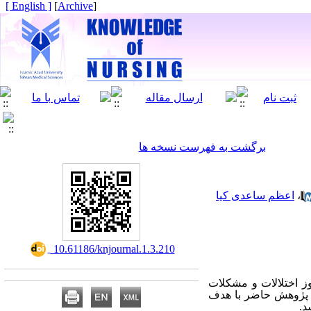
[ English ]
]
Archive
[
برگشت به فهرست نسخه ها
اعظم ساعدی کیا
،
‎ 10.61186/knjournal.1.3.210
وز اختلالات و مشکلات
. پژوهش حاضر با هدف
شد