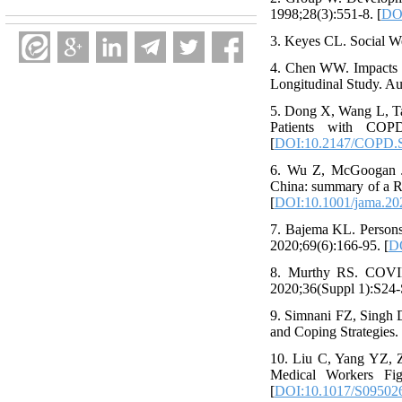
1998;28(3):551-8. [
DO
3. Keyes CL. Social W
4. Chen WW. Impacts of
Longitudinal Study. Au
5. Dong X, Wang L, Tao
Patients with COPD
[
DOI:10.2147/COPD.
6. Wu Z, McGoogan JM
China: summary of a R
[
DOI:10.1001/jama.20
7. Bajema KL. Persons
2020;69(6):166-95. [
D
8. Murthy RS. COVID-
2020;36(Suppl 1):S24-
9. Simnani FZ, Singh 
and Coping Strategies.
10. Liu C, Yang YZ, 
Medical Workers Fig
[
DOI:10.1017/S09502