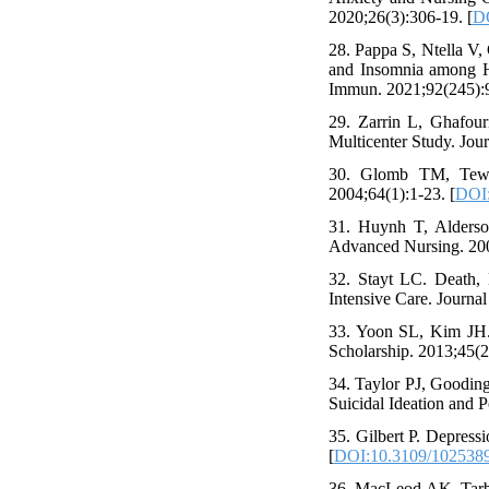
2020;26(3):306-19. [
DO
28. Pappa S, Ntella V,
and Insomnia among H
Immun. 2021;92(245):9
29. Zarrin L, Ghafour
Multicenter Study. Jour
30. Glomb TM, Tews 
2004;64(1):1-23. [
DOI:
31. Huynh T, Alderso
Advanced Nursing. 200
32. Stayt LC. Death, 
Intensive Care. Journal
33. Yoon SL, Kim JH.
Scholarship. 2013;45(2
34. Taylor PJ, Gooding
Suicidal Ideation and 
35. Gilbert P. Depress
[
DOI:10.3109/102538
36. MacLeod AK, Tarbu