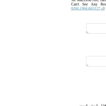
Can't See Any Reas
8260.1994.tb01127.x
]
قابل بازنشر است