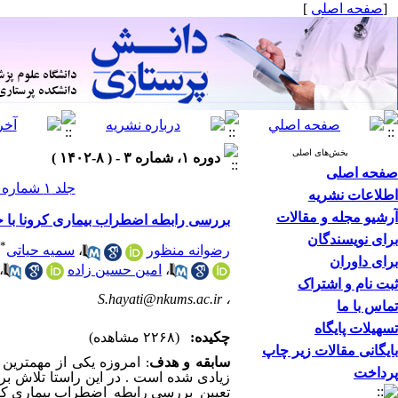
]
صفحه اصلی
[
بخش‌های اصلی
دوره ۱، شماره ۳ - ( ۸-۱۴۰۲ )
صفحه اصلی
جلد ۱ شماره ۳ صفحات ۲۲۲-۲۱۰
اطلاعات نشریه
آرشیو مجله و مقالات
بررسی رابطه اضطراب بیماری کرونا با 
برای نویسندگان
*
سمیه حیاتی
،
رضوانه منظور
برای داوران
،
امین حسین زاده
،
ثبت نام و اشتراک
S.hayati@nkums.ac.ir
،
تماس با ما
تسهیلات پایگاه
چکیده:
(۲۲۶۸ مشاهده)
بایگانی مقالات زیر چاپ
سابقه و هدف
امروزه یکی از مهمترین 
پرداخت
زیادی شده است
در این راستا تلاش بر
تعیین
بررسی رابطه
اضطراب بیماری کر.