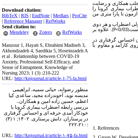
 از جلب همکاری و رضایت
اب بیماری کرونا را
Download citation:
زمون نا پارا متری من
BibTeX
|
RIS
|
EndNote
|
Medlars
|
ProCite
|
Reference Manager
|
RefWorks
لی اضطراب
و هر دوی
Send citation to:
. علاوه بر
(P<0/03)
است
Mendeley
Zotero
RefWorks
ان احساس گرفتاری در
Manzour 1, Hayati S, Ebrahimi Madiseh 3,
یروی کارآمد و مقاوم
با
Akhondzadeh 4, Saedikia 5, Hoseinzadeh A
et al . Relationship between COVID-19
Anxiety, Professional Self-Efficacy, and
Sense of Entrapment. Knowledge of
Nursing 2023; 1 (3) :210-222
URL:
http://knjournal.ir/article-1-75-fa.html
منظور رضوانه، حیاتی سمیه، ابراهیمی
مدیسه نوید، آخوندزاده مجید، ساعدی کیا
اعظم، حسین زاده امین و همکاران..
بررسی رابطه اضطراب بیماری کرونا با
خودکار آمدی حرفه ای و احساس گرفتاری
در پرستاران. دانش پرستاری. ۱۴۰۲; ۱ (۳)
:۲۱۰-۲۲۲
1. References
URL:
http://knjournal.ir/article-۱-۷۵-fa.html
2. Group W. Developm