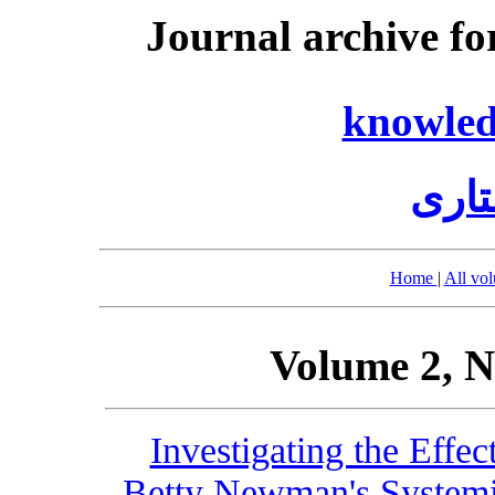
Journal archive fo
knowled
اری
Home
|
All vo
Volume 2, N
Investigating the Effe
Betty Newman's Systemic